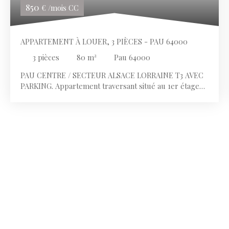
850
€ /mois CC
APPARTEMENT À LOUER, 3 PIÈCES - PAU 64000
3
pièces
80
m²
Pau 64000
PAU CENTRE / SECTEUR ALSACE LORRAINE T3 AVEC
PARKING. Appartement traversant situé au 1er étage
comprenant une entrée, une cuisine indépendante, un
séjour, deux chambres, une salle d'eau et un WC
séparé. Une place de parking dans la cour de
l'immeuble complète ce bien.