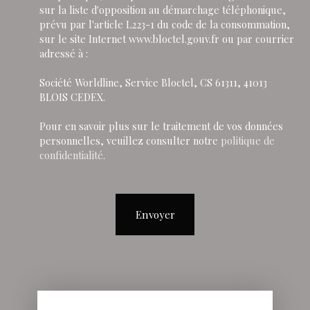
sur la liste d'opposition au démarchage téléphonique,
prévu par l'article L223-1 du code de la consommation,
sur le site Internet www.bloctel.gouv.fr ou par courrier
adressé à :
Société Worldline, Service Bloctel, CS 61311, 41013
BLOIS CEDEX.
Pour en savoir plus sur le traitement de vos données
personnelles, veuillez consulter notre
politique de
confidentialité
.
Envoyer