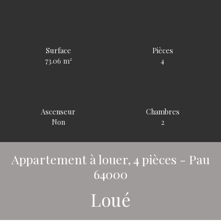
Surface
Pièces
73.06
m²
4
Ascenseur
Chambres
Non
2
Appartement à louer, 4 pièces - Pau
64000
Loué