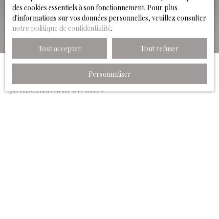
des cookies essentiels à son fonctionnement. Pour plus
d'informations sur vos données personnelles, veuillez consulter
notre politique de confidentialité
.
Tout accepter
Tout refuser
Personnaliser
JE RECHERCHE UN BIEN
Location appartement Pau (64000)
Vente appartement Pau (64000)
Location immobilier pro Pau (64000)
Vente immobilier pro Pau (64000)
JE SUIS PROPRIÉTAIRE