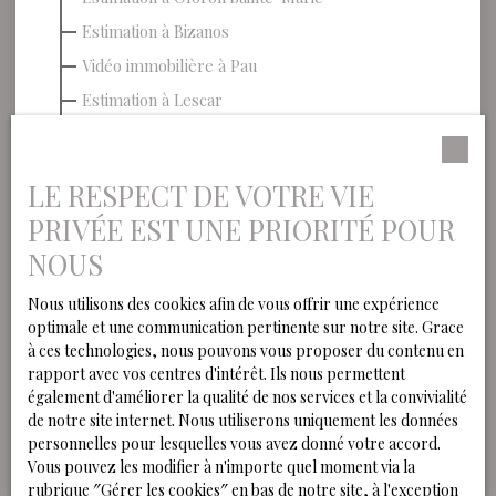
Estimation à Bizanos
Vidéo immobilière à Pau
Estimation à Lescar
Estimation à Idron
Prix m2 à Pau
LE RESPECT DE VOTRE VIE
Diagnostics immobiliers à Pau
PRIVÉE EST UNE PRIORITÉ POUR
Investir à Pau
NOUS
Les meilleurs quartiers de Pau
Nous utilisons des cookies afin de vous offrir une expérience
Marché immobilier Pau
optimale et une communication pertinente sur notre site. Grace
Acheter pour louer à Pau : les secteurs les plus
à ces technologies, nous pouvons vous proposer du contenu en
rentables
rapport avec vos centres d'intérêt. Ils nous permettent
également d'améliorer la qualité de nos services et la convivialité
Immobilier à Lons
de notre site internet. Nous utiliserons uniquement les données
Immobilier Pau 2025-2026
personnelles pour lesquelles vous avez donné votre accord.
Appartement à vendre à Pau
Vous pouvez les modifier à n'importe quel moment via la
rubrique ″Gérer les cookies″ en bas de notre site, à l'exception