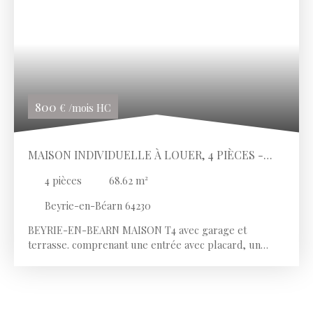
800
€ /mois HC
MAISON INDIVIDUELLE À LOUER, 4 PIÈCES -
BEYRIE-EN-BÉARN 64230
4
pièces
68.62
m²
Beyrie-en-Béarn 64230
BEYRIE-EN-BEARN MAISON T4 avec garage et
terrasse. comprenant une entrée avec placard, un
séjour de 25 m² avec cuisine ouverte, trois chambres,
une salle de bains, un W. C indépendant.