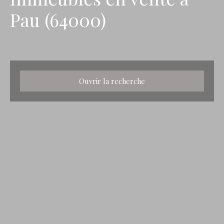
Pau (64000)
Ouvrir la recherche
Type d'offre
Vente
Type de bien
Immeuble
Localisation
Pau (64000)
Budget max (€)