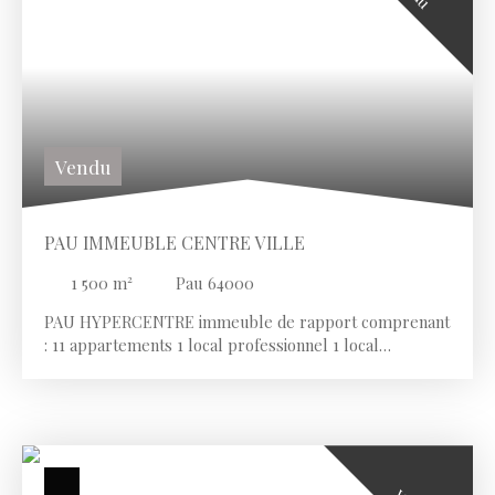
Vendu
PAU IMMEUBLE CENTRE VILLE
1 500
m²
Pau 64000
PAU HYPERCENTRE immeuble de rapport comprenant
: 11 appartements 1 local professionnel 1 local
commercial 14 places de stationnement dans un garage
3 garages fermés indépendants 2 places de parking
aérien dans la cour de l'immeuble. Ravalement de
façade récent. Pour plus de détails n'hésitez pas a nous
contacter.