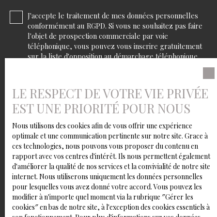
J'accepte le traitement de mes données personnelles
conformément au RGPD. Si vous ne souhaitez pas faire
l'objet de prospection commerciale par voie
téléphonique, vous pouvez vous inscrire gratuitement
sur la liste d'opposition au démarchage téléphonique,
prévu par l'article L223-1 du code de la consommation,
sur le site Internet www.bloctel.gouv.fr ou par courrier
adressé à :
LE RESPECT DE VOTRE VIE PRIVÉE
EST UNE PRIORITÉ POUR NOUS
Société Worldline, Service Bloctel, CS 61311, 41013
BLOIS CEDEX.
Nous utilisons des cookies afin de vous offrir une expérience
optimale et une communication pertinente sur notre site. Grace à
Pour en savoir plus sur le traitement de vos données
ces technologies, nous pouvons vous proposer du contenu en
personnelles, veuillez consulter notre
politique de
rapport avec vos centres d'intérêt. Ils nous permettent également
confidentialité
.
d'améliorer la qualité de nos services et la convivialité de notre site
internet. Nous utiliserons uniquement les données personnelles
pour lesquelles vous avez donné votre accord. Vous pouvez les
modifier à n'importe quel moment via la rubrique ″Gérer les
Recevoir des annonces
cookies″ en bas de notre site, à l'exception des cookies essentiels à