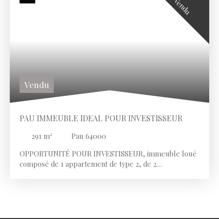
Vendu
Vendu
PAU IMMEUBLE IDEAL POUR INVESTISSEUR
291
m²
Pau 64000
OPPORTUNITÉ
POUR INVESTISSEUR,
immeuble loué
composé de 1 appartement de type 2, de 2
appartements de type 4
et de 2 boutiques d'artisans.
Double vitrage.
Dépendances: 4 buchères, cour
intérieure