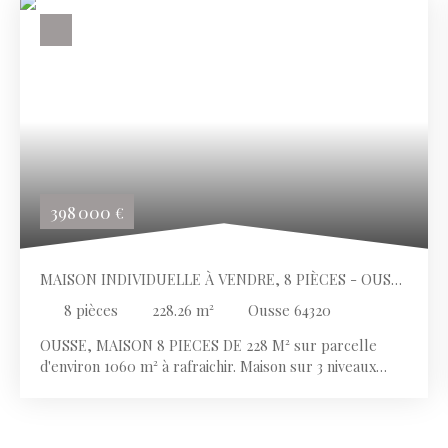
398 000
€
MAISON INDIVIDUELLE À VENDRE, 8 PIÈCES - OUSSE
64320
8
pièces
228.26
m²
Ousse 64320
OUSSE, MAISON 8 PIECES DE 228 M² sur parcelle
d'environ 1060 m² à rafraichir. Maison sur 3 niveaux
comprenant au rez-de-jardin un grand garage pour 2
véhicules, un atelier, une buanderie, une chambre
indépendante avec salle de bains et WC; au 1er étage