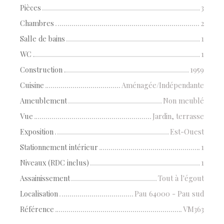
Pièces
3
Chambres
2
Salle de bains
1
WC
1
Construction
1959
Cuisine
Aménagée/Indépendante
Ameublement
Non meublé
Vue
Jardin, terrasse
Exposition
Est-Ouest
Stationnement intérieur
1
Niveaux (RDC inclus)
1
Assainissement
Tout à l'égout
Localisation
Pau 64000 - Pau sud
Référence
VM363