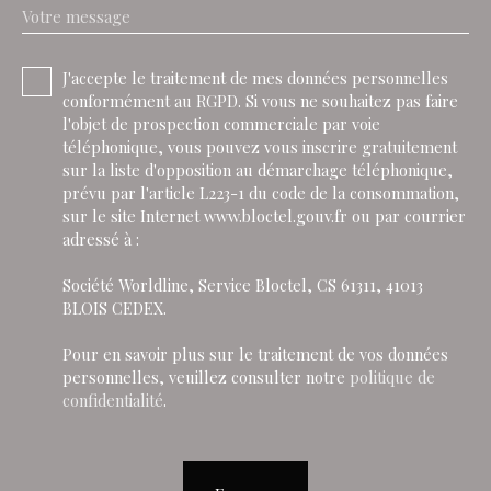
Votre message
J'accepte le traitement de mes données personnelles
conformément au RGPD. Si vous ne souhaitez pas faire
l'objet de prospection commerciale par voie
téléphonique, vous pouvez vous inscrire gratuitement
sur la liste d'opposition au démarchage téléphonique,
prévu par l'article L223-1 du code de la consommation,
sur le site Internet www.bloctel.gouv.fr ou par courrier
adressé à :
Société Worldline, Service Bloctel, CS 61311, 41013
BLOIS CEDEX.
Pour en savoir plus sur le traitement de vos données
personnelles, veuillez consulter notre
politique de
confidentialité
.