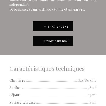
indépendant.
Dépendances : un jardin de 580 m2 et un garage.
+33 5 59 27 72 53
Envoyer un mail
Caractéristiques techniques
Chauffage
Gaz/De ville
Surface
98
m²
Séjour
24
m²
Surface terrasse
14
m²