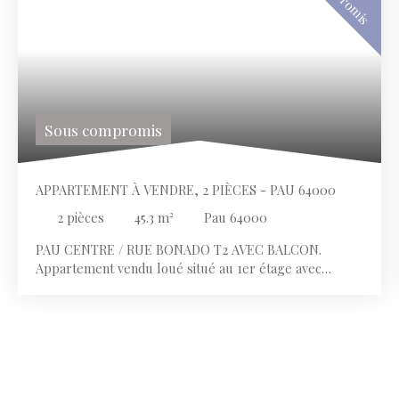
Sous compromis
APPARTEMENT À VENDRE, 2 PIÈCES - PAU 64000
2
pièces
45.3
m²
Pau 64000
PAU CENTRE / RUE BONADO T2 AVEC BALCON.
Appartement vendu loué situé au 1er étage avec
ascenseur comprenant une entrée avec placard, un
séjour donnant sur un balcon, une cuisine
indépendante, une chambre avec placard, une salle de
bains et un W. C. Au sous-sol une cave.