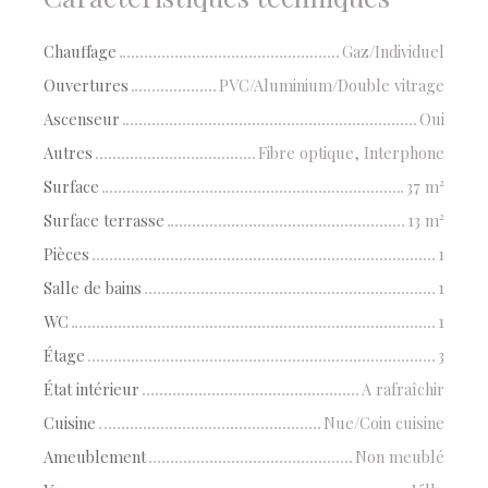
Chauffage
Gaz/Individuel
Ouvertures
PVC/Aluminium/Double vitrage
Ascenseur
Oui
Autres
Fibre optique, Interphone
Surface
37
m²
Surface terrasse
13
m²
Pièces
1
Salle de bains
1
WC
1
Étage
3
État intérieur
A rafraîchir
Cuisine
Nue/Coin cuisine
Ameublement
Non meublé